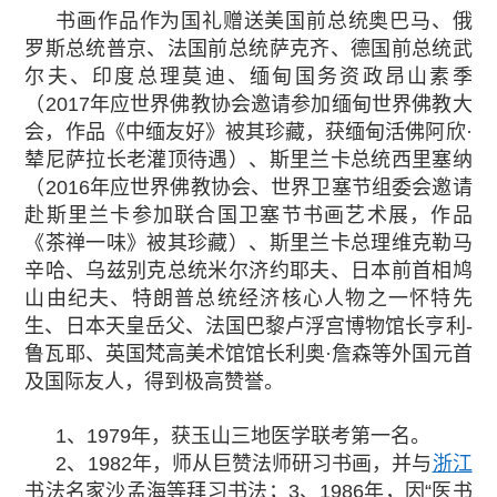
书画作品作为国礼赠送美国前总统奥巴马、俄
罗斯总统普京、法国前总统萨克齐、德国前总统武
尔夫、印度总理莫迪、缅甸国务资政昂山素季
（2017年应世界佛教协会邀请参加缅甸世界佛教大
会，作品《中缅友好》被其珍藏，获缅甸活佛阿欣·
辇尼萨拉长老灌顶待遇）、斯里兰卡总统西里塞纳
（2016年应世界佛教协会、世界卫塞节组委会邀请
赴斯里兰卡参加联合国卫塞节书画艺术展，作品
《茶禅一味》被其珍藏）、斯里兰卡总理维克勒马
辛哈、乌兹别克总统米尔济约耶夫、日本前首相鸠
山由纪夫、特朗普总统经济核心人物之一怀特先
生、日本天皇岳父、法国巴黎卢浮宫博物馆长亨利-
鲁瓦耶、英国梵高美术馆馆长利奥·詹森等外国元首
及国际友人，得到极高赞誉。
1、1979年，获玉山三地医学联考第一名。
2、1982年，师从巨赞法师研习书画，并与
浙江
书法名家沙孟海等拜习书法；3、1986年，因“医书