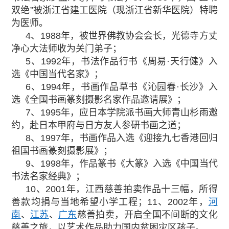
双绝”被浙江省建工医院（现浙江省新华医院）特聘
为医师。
4、1988年，被世界佛教协会会长，光德寺方丈
净心大法师收为关门弟子；
5、1992年，书法作品行书《周易·天行健》入
选《中国当代名家》；
6、1994年，书画作品草书《沁园春·长沙》入
选《全国书画篆刻摄影名家作品邀请展》；
7、1995年，应日本学院派书画大师青山杉雨邀
约，赴日本甲府与日方友人参研书画之道；
8、1997年，书画作品入选《迎接九七香港回归
祖国书画篆刻摄影展》；
9、1998年，作品篆书《大篆》入选《中国当代
书法名家经典》；
10、2001年，江西慈善拍卖作品十三幅，所得
善款均捐与当地希望小学工程；11、2002年，
河
南
、
江苏
、
广东
慈善拍卖，开启全国不间断的文化
慈善之旅，以艺术作品助力国内贫困灾区孩子。