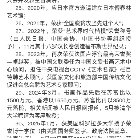
大会并发表主旨演讲；
25、2020年，应日本官方邀请建立日本傅春林
艺术馆；
26、2021年，荣获“全国脱贫攻坚先进个人”；
27、2022年，荣获“艺术界时代楷模”荣誉称号
（由人民日报、中国美协、中国书协等组织授
予），11月其十八罗汉长卷创造福布斯世界纪录；
28、2023年，再次荣获法国卢浮宫最高荣誉奖
—卓越奖，被中国文联委任为中国文联书画艺术中
心顾问，担任中央电视台CCTV《艺术名家》栏目
特聘艺术顾问，获国家文化和旅游部中国传统文化
促进会总会聘为艺术专家顾问；
29、2024年3月，书画作品先后在苏富比以
1500万元、香港以1650万元、苏富比再以3500万
元落槌，相关新闻被人民日报网报道，5月被清华
大学聘请为客座教授；
30、2025年1月，获美国科罗拉多大学授予荣
誉博士学位（由美国国务卿签字、政府法院盖章、