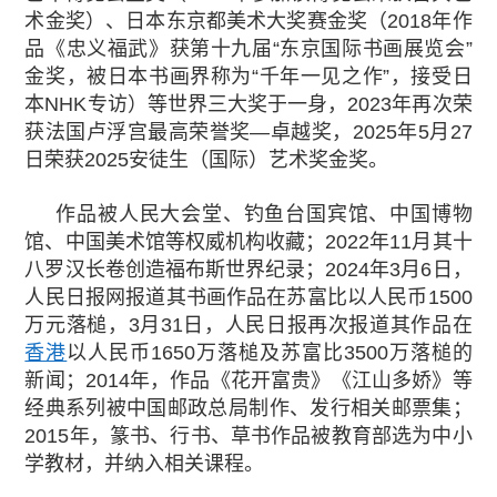
术金奖）、日本东京都美术大奖赛金奖（2018年作
品《忠义福武》获第十九届“东京国际书画展览会”
金奖，被日本书画界称为“千年一见之作”，接受日
本NHK专访）等世界三大奖于一身，2023年再次荣
获法国卢浮宫最高荣誉奖—卓越奖，2025年5月27
日荣获2025安徒生（国际）艺术奖金奖。
作品被人民大会堂、钓鱼台国宾馆、中国博物
馆、中国美术馆等权威机构收藏；2022年11月其十
八罗汉长卷创造福布斯世界纪录；2024年3月6日，
人民日报网报道其书画作品在苏富比以人民币1500
万元落槌，3月31日，人民日报再次报道其作品在
香港
以人民币1650万落槌及苏富比3500万落槌的
新闻；2014年，作品《花开富贵》《江山多娇》等
经典系列被中国邮政总局制作、发行相关邮票集；
2015年，篆书、行书、草书作品被教育部选为中小
学教材，并纳入相关课程。