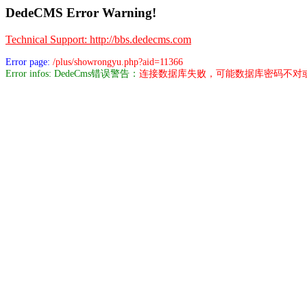
DedeCMS Error Warning!
Technical Support: http://bbs.dedecms.com
Error page:
/plus/showrongyu.php?aid=11366
Error infos: DedeCms错误警告：
连接数据库失败，可能数据库密码不对