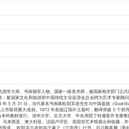
当代国学大师、书画领军人物、国家一级美术师，被国家相关部门正
；被国家文化和旅游部中国传统文化促进会总会聘为艺术专家顾问，性
6 年 5 月 31 日，当代著名书画家欧阳宾老先生与中国嘉德（Gu
书上市取得重大成就。1972 年发掘辽国许王墓时，翻译突破 5 个
作为本科教材发行。清华大学、北京大学、中央美院了特邀客作专家教授
坡、马来西亚、澳大利亚、法国卢浮宫、英国等艺术馆展出和收藏，
访报道。 欧阳宾六岁初临王羲之《兰亭序》行书，后习颜真卿《勤