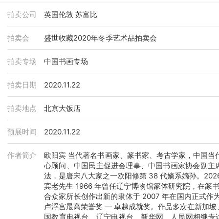
拍卖公司
英国伦敦 苏富比
拍卖会
盛世收藏2020年冬季艺术品拍卖会
拍卖专场
中国书画专场
拍卖日期
2020.11.22
拍卖地点
北京大饭店
预展时间
2020.11.22
作者简介
欧阳宾 当代著名书画家、篆书家、考古学家，中国
心顾问、中国民主促进会理事、中国书画家协会副主席
法，是唐宋八大家之一欧阳修第 38 代嫡系嫡孙。202
宾老先生 1966 年曾任辽宁博物馆篆体研究院，在篆
合众家所长创作出新的隶体于 2007 年在国内正式
卢浮宫最高荣誉奖 — 卓越成就奖。作品多次在新加
国教育电视台、辽宁电视台、新华网、人民网相继专