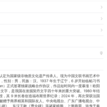
式认定为国家级非物质文化遗产传承人。现为中国文联书画艺术中
别：男，民族：汉。1937 年生于辽宁，6 岁开始临帖习书
ardian）正式签署独家战略合作协议，作品短时间内一度暴涨！欧阳
契丹文字，是我国在发掘契丹文字四十年来的重大突破。1980 年结
，其 9 米长卷创造福布斯世界纪录；2024 年，再次荣获法国
并被赠予商界精英和国际友人。中央电视台、广东广播电视台、中
礼碑》、东汉王敞《曹全碑》等诸家精髓，上溯商周，游曳于秦