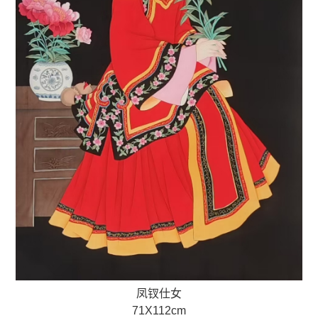
凤钗仕女
71X112cm