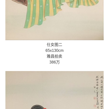
仕女图二
65x130cm
雅昌拍卖
386万