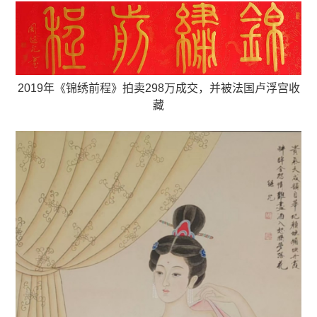
2019年《
锦绣前程
》拍卖298万成交，并被法国卢浮宫收
藏