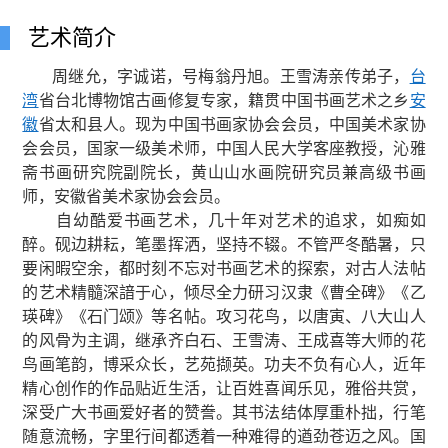
艺术简介
周继允，字诚诺，号梅翁丹旭。
王雪涛亲传弟子，
台
湾
省台北博物馆古画修复专家，
籍贯中国书画艺术之乡
安
徽
省太和县人。现为中国书画家协会会员，中国美术家协
会会员，
国家一级美术师，
中国人民大学客座教授，
沁雅
斋书画研究院副院长，黄山山水画院研究员兼高级书画
师，安徽省美术家协会会员。
自幼酷爱书画艺术，几十年对艺术的追求，如痴如
醉。砚边耕耘，笔墨挥洒，坚持不辍。不管严冬酷暑，只
要闲暇空余，都时刻不忘对书画艺术的探索，对古人法帖
的艺术精髓深諳于心，倾尽全力研习汉隶《曹全碑》《乙
瑛碑》《石门颂》等名帖。攻习花鸟，以唐寅、八大山人
的风骨为主调，继承齐白石、王雪涛、王成喜等大师的花
鸟画笔韵，博采众长，艺苑撷英。功夫不负有心人，近年
精心创作的作品贴近生活，让百姓喜闻乐见，雅俗共赏，
深受广大书画爱好者的赞誊。其书法结体厚重朴拙，行笔
随意流畅，字里行间都透着一种难得的遒劲苍迈之风。国