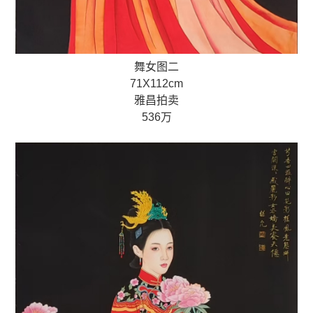
舞女图二
71X112cm
雅昌拍卖
536万