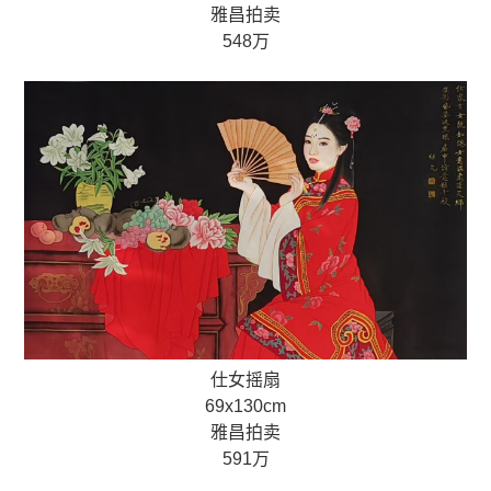
雅昌拍卖
548万
仕女摇扇
69x130cm
雅昌拍卖
591万