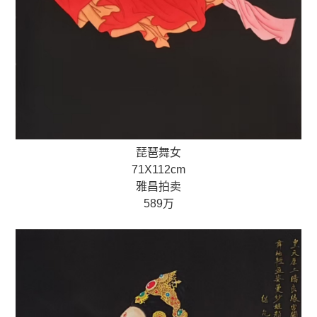
琵琶舞女
71X112cm
雅昌拍卖
589万