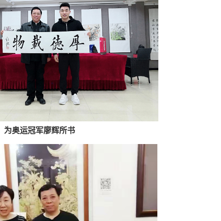
为奥运冠军廖辉所书