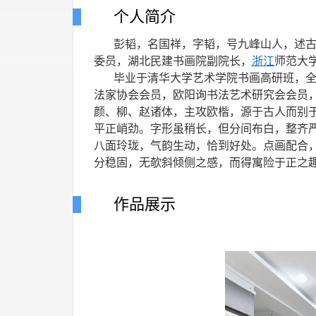
个人简介
彭韬，名国祥，字韬，号九峰山人，述
委员，
湖北民建书画院副院长，
浙江
师范大
毕业于清华大学艺术学院书画高研班，
法家协会会员，欧阳询书法艺术研究会会员
颜、柳、赵诸体，主攻欧楷，源于古人而别
平正峭劲。字形虽稍长，但分间布白，整齐
八面玲珑，气韵生动，恰到好处。点画配合
分稳固，无欹斜倾侧之感，而得寓险于正之
作品展示