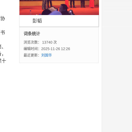
政协
彭韬
国书
词条统计
、
浏览次数：
13740 次
整、
编辑时间：2025-11-26 12:26
备，
最近更新：
刘国华
然十