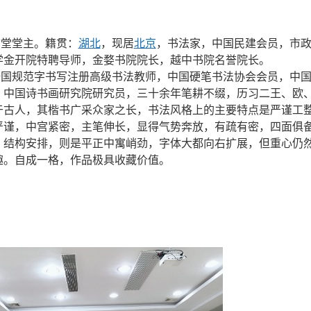
古堂堂主。籍贯：
湖北
，现居
北京
，书法家，中国民建会员，市
学金开院特聘导师，
金婺书院院长，
越中书院名誉院长
。
全国规范字书写注册高级书法教师，中国硬笔书法协会会员，中
，中国诗书画研究院研究员，三十余年笔耕不缀，历习二王、欧
于古人，其楷书广采众家之长，书法风格上的主要特点是严谨工
严谨，中宫紧密，主笔伸长，显得气势奔放，有疏有密，四面俱
，结构安排，则是平正中寓峭劲，字体大都向右扩展，但重心仍
趣。自成一格，作品极具收藏价值。