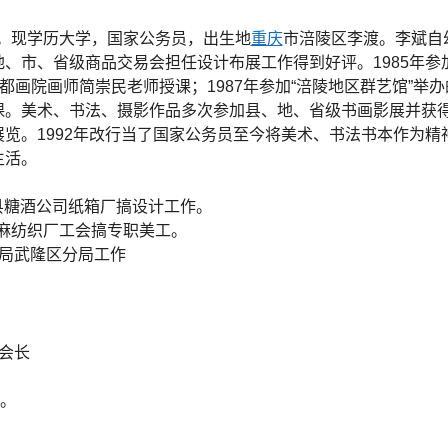
日。现学历大学，国家公务员，出生地
重庆
市涪陵区李渡。
李斌自
、市、省级商品交易会担任设计布展工作得到好评。1985年参
都画院画师简崇民老师授课；1987年参加“涪陵地区群艺馆”举办
课。美术、书法、摄影作品多次参加县、地、省级书画影展并获
览。1992年改行当了国家公务员至今将美术、书法书本作为精
生活。
隆县糖酒公司纸箱厂搞设计工作。
苎麻纺织厂工会搞专职美工。
局武隆区分局工作
会长
。