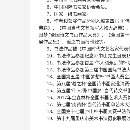
5、中国当代书画名家协会会员。
6、中国国际书法家协会会员。
7、国家一级书画家。
8、作者和获奖作品分别入编第四届《“伟人
典籍》、《中国当代文艺领军人物大辞典》、
国梦 ”全国诗文书画作品大典》、《全国第
展作品集》、羲之书画报刊登等。
9、书法作品被《中国时代文艺名家代表
10、书法作品参加纪念孙中山先生诞辰15
11、书法作品参加首届“伟人颂永远的怀念
12、书法作品参加第三届中国国际书法大
13、全国第五届“中国梦想杯”书画大赛金
14、第八届“羲之杯”全国诗书画家邀请赛
15、第五届“伟人颂•中国梦 ”当代诗文书
16、2017年金森林杯全国书画艺术大赛
17、第七届“炎黄杯”当代诗书画印艺术大
18、全国第十七届庐山杯书画大赛书法
19、第十九届重庆市美术书法摄影联展油