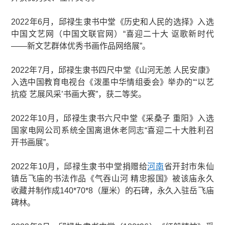
2022年6月，邱禄生隶书中堂《历史和人民的选择》入选
中国文艺网（中国文联官网）“喜迎二十大 讴歌新时代
——新文艺群体优秀书画作品网络展”。
2022年7月，邱禄生隶书四尺中堂《山河无恙 人民安康》
入选中国教育电视台《泼墨中华情组委会》举办的“‘以艺
抗疫 艺展风采’书画大赛”，获二等奖。
2022年10月，邱禄生隶书六尺中堂《采桑子 重阳》入选
国家电网公司系统全国离退休老同志“喜迎二十大胜利召
开书画展”。
2022年10月，邱禄生隶书中堂捐赠给
河南
省开封市朱仙
镇岳飞庙的书法作品《气吞山河 精忠报国》被该庙永久
收藏并制作成140*70*8（厘米）的石碑，永久入驻岳飞庙
碑林。