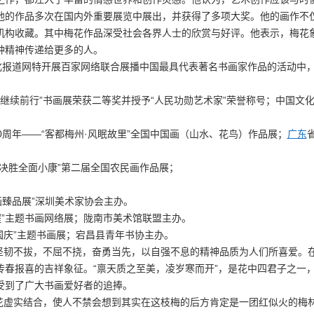
他的作品多次在国内外重要展览中展出，并获得了多项大奖。他的画作不
机构收藏。其中梅花作品深受社会各界人士的欣赏与好评。他表示，梅花
种精神传递给更多的人。
文化报道网特开展百家网络联合展播中国最具代表著名书画家作品的活动中
，继续前行”书画展荣获二等奖并授予“人民功勋艺术家”荣誉称号；中国文
0周年——“客都梅州·风眠故里”全国中国画（山水、花鸟）作品展；
广东
“决胜全面小康”第二届全国农民画作品展；
画臻品展”深圳美术家协会主办。
程”主题书画网络展；陇南市美术馆联盟主办。
迎国庆”主题书画展；宕昌县青年书协主办。
韧不拔，不屈不挠，奋勇当先，以自强不息的精神品质为人们所喜爱。
春报喜的吉祥象征。“禀天质之至美，凌岁寒而开”，是花中四君子之一
受到了广大书画爱好者的追捧。
虚实结合，使人不禁会想到其实在这枝梅的后方肯定是一团红似火的梅