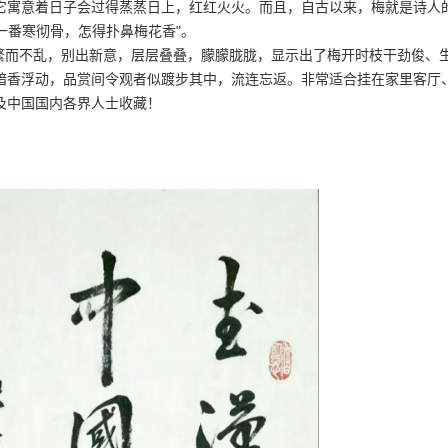
它寓意着日子会过得蒸蒸日上，红红火火。而且，自古以来，梅就是诗人
一番寒彻骨，怎得扑鼻梅花香"。
而不乱，别出新意，层层叠叠，朦朦胧胧，显示出了梅开时枝干劲俊、
暗香浮动，品赏间令观者似踱步其中，流连忘返。非常适合挂在家里客厅
及中国国内各界人士收藏！