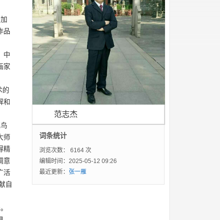
参加
作品
，中
画家
术的
解和
范志杰
花鸟
词条统计
大师
得精
浏览次数：
6164 次
调意
编辑时间：2025-05-12 09:26
广活
最近更新：
张一雁
献自
法。
俱