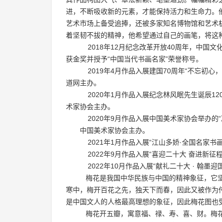
进，不断吸收新的元素，才能保持活力和生命力。
艺术市场上备受追捧，还被多家知名博物馆和艺术
着坚韧不拔的精神，他希望通过自己的画笔，将这
2018年12月纪念改革开放40周年，中国
获金奖并授予“中国当代书画名家”荣誉称号。
2019年4月作品入展建国70周年“不忘初心
道网主办。
2020年1月作品入展纪念林风眠先生诞辰12
术家协会主办。
2020年9月作品入展中国美术家协会举办的
中国美术家协会主办。
2021年1月作品入展“江山多娇·全国名家书
2022年9月作品入展“喜迎二十大 奋进新征
2022年10月作品入展“献礼二十大 · 翰墨
梅花是我国中华民族与中国的精神象征，它坚
寒中，梅开百花之先，独天下而春，因此又被作为传
是中国文人的人格最高理想的象征，因此梅花图也
梅花开五瓣，寓意福、禄、寿、喜、财。梅花