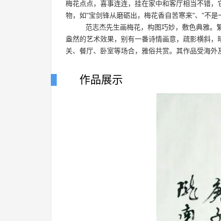
梅花点点，喜事连连，挂在家中和客厅相当不错，
物，如"宝剑锋从磨砺出，梅花香自苦寒来"、"不是
范志杰先生画梅花，构图巧妙，敷色典雅。繁
盎然的艺术效果，别有一番诗情画意，疏影横斜，
关、餐厅、卧室等场合，雅俗共赏。其作品受海外
作品展示