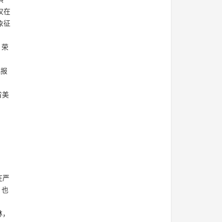
仅在
象征
，荣
化报
省美
在严
，也
林，