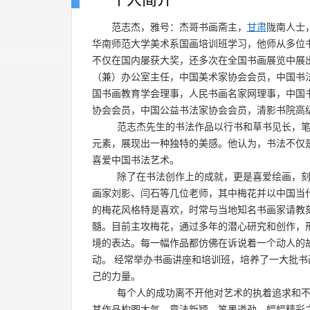
范志杰，雅号：杰哥书画斋主，
甘肃
陇南人士
华南师范大学美术系国画培训班学习，他师从多位
不仅在国内屡获大奖，还多次在全国书画展览中展
（兼）办公室主任，中国美术家协会会员，中国书
国书画教育学会理事，人民书画名家网理事，中国
协会会员，中国公益书法家协会会员，清影书院高
范志杰先生的书法作品以行书和草书见长，笔
元素，展现出一种独特的美感。他认为，书法不仅
喜爱中国书法艺术。
除了在书法创作上的成就，更是喜爱绘画，刻
画家刘影、闫石等几位老师，其中梅花并以中国当
的梅花风格特是喜欢，时常与当地知名书画家请教
髓。目前主攻梅花，通过多年的潜心研究和创作，
境的表达。每一幅作品都仿佛在诉说着一个动人的
动。 经常举办书画讲座和培训班，培养了一大批
己的力量。
每个人的成功离不开他对艺术的执着追求和不
其作品构图大气、章法新颖、笔墨遒劲。幅幅精彩