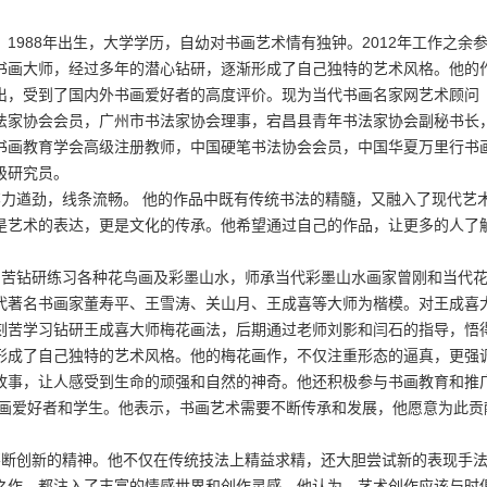
，1988年出生，大学学历，自幼对书画艺术情有独钟。2012年工作之余
书画大师，经过多年的潜心钻研，逐渐形成了自己独特的艺术风格。他的
出，受到了国内外书画爱好者的高度评价。现为当代书画名家网艺术顾问
法家协会会员，广州市书法家协会理事，宕昌县青年书法家协会副秘书长
书画教育学会高级注册教师，中国硬笔书法协会会员，中国华夏万里行书
级研究员。
力遒劲，线条流畅。 他的作品中既有传统书法的精髓，又融入了现代艺
是艺术的表达，更是文化的传承。他希望通过自己的作品，让更多的人了
苦钻研练习各种花鸟画及彩墨山水，师承当代彩墨山水画家曾刚和当代
代著名书画家董寿平、王雪涛、关山月、王成喜等大师为楷模。对王成喜
刻苦学习钻研王成喜大师梅花画法，后期通过老师刘影和闫石的指导，悟
形成了自己独特的艺术风格。他的梅花画作，不仅注重形态的逼真，更强
故事，让人感受到生命的顽强和自然的神奇。他还积极参与书画教育和推
书画爱好者和学生。他表示，书画艺术需要不断传承和发展，他愿意为此贡
断创新的精神。他不仅在传统技法上精益求精，还大胆尝试新的表现手
之作，都注入了丰富的情感世界和创作灵感。他认为，艺术创作应该与时