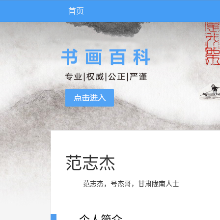
首页
范志杰
范志杰，号杰哥，甘肃陇南人士
个人简介