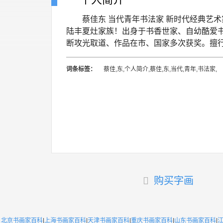
蔡佳东 当代青年书法家 新时代经典艺术
陆丰夏灶家族！出身于书香世家、自幼酷爱
断攻光取道、作品在市、国家多次获奖。擅
词条标签：
蔡佳,东,个人简介,蔡佳,东,当代,青年,书法家,
购买字画
北京书画家百科
|
上海书画家百科
|
天津书画家百科
|
重庆书画家百科
|
山东书画家百科
|