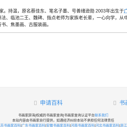
家。
持温，原名蔡佳东、笔名子墨、号善绪逊勋 2003年出生于
书法、临池二王、魏碑、指点老师为家族老长辈，一心向学，从
行书、焦墨画、古服装画。
申请百科
书
书画家辞海|权威的书画家查询|书画家查询认证平台
联系我们
本站内容由书画家自行提供，如遇经济纠纷本站不承担任何法律责任
江苏书画家百科
|
广东书画家百科
|
安徽书画家百科
|
河南书画家百科
|
河北书画家百科
|
浙江