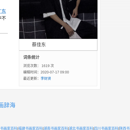
广东
中不
蔡佳东
词条统计
浏览次数：
1619 次
编辑时间：2020-07-17 09:00
最近更新：
李财贤
画辞海
书画家百科
|
福建书画家百科
|
湖南书画家百科
|
湖北书画家百科
|
四川书画家百科
|
陕西书