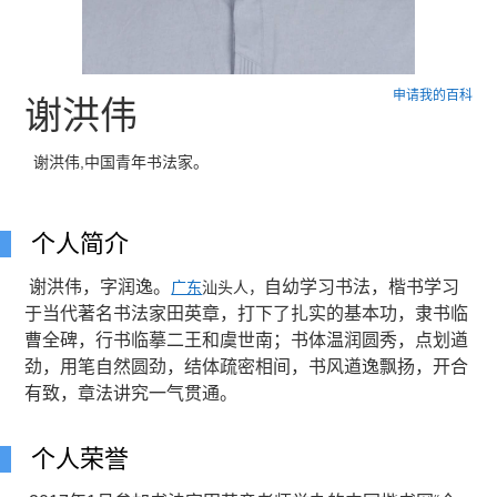
申请我的百科
谢洪伟
谢洪伟,中国青年书法家。
个人简介
谢洪伟，字润逸。
自幼学习书法，楷书学习
广东
汕头人，
于当代著名书法家田英章，打下了扎实的基本功，隶书临
曹全碑，行书临摹二王和虞世南；书体温润圆秀，点划遒
劲，用笔自然圆劲，结体疏密相间，书风遒逸飘扬，开合
有致，章法讲究一气贯通。
个人荣誉