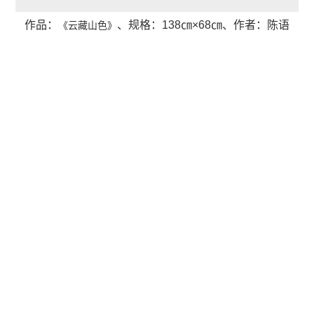
作品：
、
规格：138㎝×68㎝、
作者：陈语
《云藏山色》