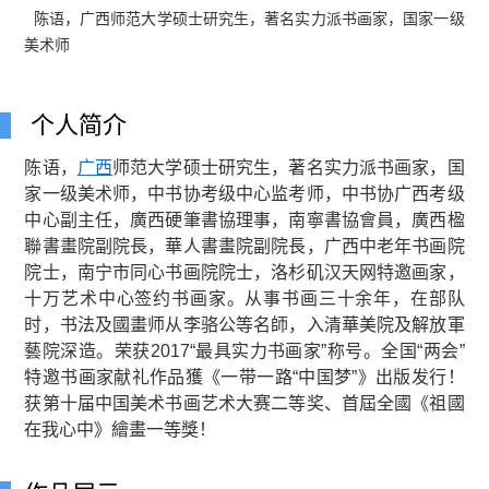
陈语，广西师范大学硕士研究生，著名实力派书画家，国家一级
美术师
个人简介
陈语，
广西
师范大学硕士研究生，著名实力派书画家，国
家一级美术师，中书协考级中心监考师，中书协广西考级
中心副主任，廣西硬筆書協理事，南寧書協會員，廣西楹
聯書畫院副院長，華人書畫院副院長，广西中老年书画院
院士，南宁市同心书画院院士，洛杉矶汉天网特邀画家，
十万艺术中心签约书画家。从事书画三十余年，在部队
时，书法及國畫师从李骆公等名師，入清華美院及解放軍
藝院深造。荣获2017“最具实力书画家”称号。全国“两会”
特邀书画家献礼作品獲《一带一路“中国梦”》出版发行！
获第十届中国美术书画艺术大赛二等奖、首屆全國《祖國
在我心中》繪畫一等獎！