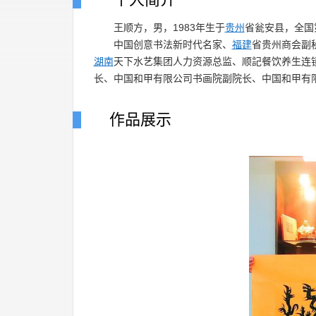
王顺方，男，1983年生于
贵州
省瓮安县，全国
中国创意书法新时代名家、
福建
省贵州商会副
湖南
天下水艺集团人力资源总监
、顺記餐饮养生连
长
、中国和甲有限公司书画院副院长
、中国和甲有
作品展示