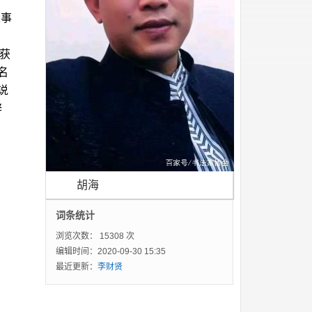
董事
再获
名
说
辞
胡海
词条统计
浏览次数：
15308 次
编辑时间：2020-09-30 15:35
最近更新：
李财贤