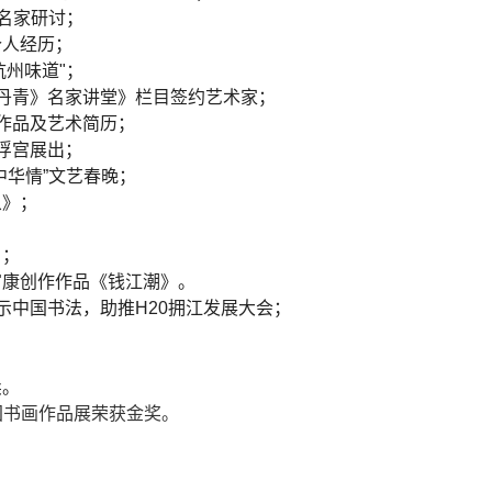
员名家研讨；
个人经历；
杭州味道"；
墨丹青》名家讲堂》栏目签约艺术家；
康作品及艺术简历；
卢浮宫展出；
中华情”文艺春晚；
象》；
）；
富康创作作品《钱江潮》。
展示中国书法，助推H20拥江发展大会；
卖。
国书画作品展荣获金奖。