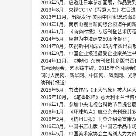
2013年5月，应邀赴日本参加画展，作品
2013年8月，央视CCTV《写意人生》栏
2013年11月，出版发行“美丽中国”纪念珍藏
2014年1月，南京电视台新闻综合频道午间
2014年1月，《商务时报》专版刊登艺术历
2014年5月，应邀为中法建交50周年题词；
2014年8月，庆祝新中国成立65周年杰出贡
2014年9月，中国企业报道最受企业家关注
2014年11月，《神州》杂志刊登其多版书画
书画颂两会，艺术铸丰碑。2015年全国两
同时人民网、新华网、中国网、凤凰网、光
续刊转报道！
2015年5月，书法作品《正大气象》被人民
2015年10月，《笔墨乾坤》意大利米兰世
2016年1月，参加中央电视台科教节目提名
2016年1月，《环球热点》航空杂志刊登其
2016年2月，《杭州日报》刊登介绍俞富康
2016年3月，中国书店出版《中国艺术品市
2016年5月，中国美术家协会主席刘大为为