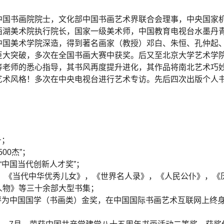
中国书画院院士，文化部中国书画艺术界联合会理事，中央国家
西湖美术院执行院长，国家一级美术师，中国教育电视台水墨丹
中国美术学院深造，得到著名画家（教授）邓白、朱恒、孔仲起
巨大突破，多次在全国书画大赛中获奖。后又至北京大学艺术学
等老师的悉心指导，其书风再度提升进化，其作品将南北艺术巧
艺术风格！多次在中央电视台进行艺术专访。先后四次出版个人
号；
00杰”；
“中国当代创新人才奖”；
》，《当代中华优秀儿女》，《世界名人录》，《人民公仆》，《
人物》等三十余部大型书集；
年被评为中国国学（书画类）金奖，在中国国际书画艺术互联网上终