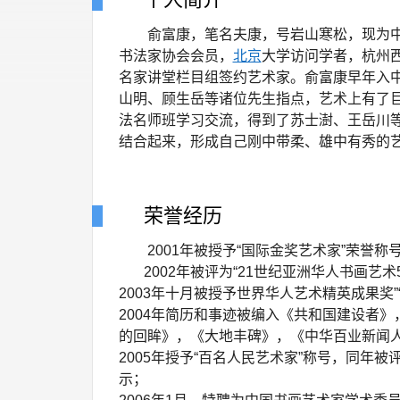
俞富康，笔名夫康，号岩山寒松，现为
书法家协会会员，
北京
大学访问学者，杭州
名家讲堂栏目组签约艺术家。俞富康早年入
山明、顾生岳等诸位先生指点，艺术上有了
法名师班学习交流，得到了苏士澍、王岳川
结合起来，形成自己刚中带柔、雄中有秀的
荣誉经历
2001年被授予“国际金奖艺术家”荣誉称
2002年被评为“21世纪亚洲华人书画艺术5
2003年十月被授予世界华人艺术精英成果奖”
2004年简历和事迹被编入《共和国建设者
的回眸》，《大地丰碑》，《中华百业新闻
2005年授予“百名人民艺术家”称号，同
示；