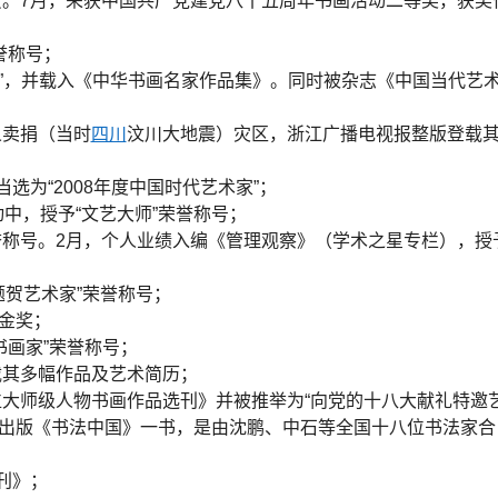
委员。7月，荣获中国共产党建党八十五周年书画活动二等奖，获奖
荣誉称号；
献奖”，并载入《中华书画名家作品集》。同时被杂志《中国当代艺
义卖捐（当时
四川
汶川大地震）灾区，浙江广播电视报整版登载
当选为“2008年度中国时代艺术家”；
动中，授予“文艺大师”荣誉称号；
荣誉称号。2月，个人业绩入编《管理观察》（学术之星专栏），授
国题贺艺术家”荣誉称号；
”金奖；
书画家”荣誉称号；
载其多幅作品及艺术简历；
百位大师级人物书画作品选刊》并被推举为“向党的十八大献礼特邀
社出版《书法中国》一书，是由沈鹏、中石等全国十八位书法家合
刊》；