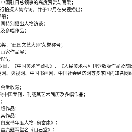
受到中国驻日总领事的高度赞赏与喜爱；
目进行拍摄人物专访，并于12月在央视播出；
邮册；
新闻特别播出人物访谈；
程及多幅作品；
献奖，“建国文艺大师”荣誉称号；
书画家作品展；
作品；
会期间，《中国美术鉴藏报》、《人民美术报》刊登数版作品及简
明网、央视网、中国书画网、中国社会经济网等多家国内知名网
大会堂收藏；
博会中国专刊，刊载其艺术简历及多幅作品；
展；
多版作品；
及其作品；
场白皮书年度人物--俞富康》；
俞富康题写堂名《山石堂》；