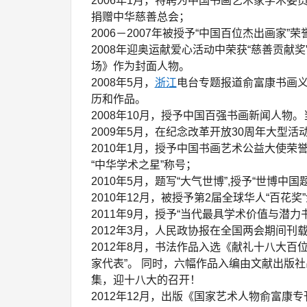
2006年1月，特聘为中国书画艺术家学术
捐赠中华慈善总会；
2006－2007年被授予“中国百位杰出画家”
2008年迎奥运献爱心活动中荣获“慈善贡
场》作为封面人物。
2008年5月，
浙江
电台专题报道俞富康书画
历和作品。
2008年10月，授予中国百强书画新闻人物。
2009年5月，在纪念改革开放30周年大型活
2010年1月，授予中国书画艺术公益大使
“中华学术之星”称号；
2010年5月，题写“大气世博”,授予“世博中
2010年12月，被授予第2届全球华人“百花奖
2011年9月，授予“当代最具学术价值与潜力
2012年3月，人民政协报在全国两会期间刊
2012年8月，书法作品入选《献礼十八大
家代表”。 同时，六幅作品入编由文献出版
集，迎十八大的召开！
2012年12月，出版《国家艺术人物俞富康专