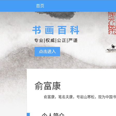
首页
俞富康
俞富康，笔名夫康，号岩山寒松，现为中国书
个人简介