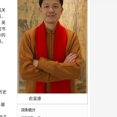
机关
青、
、吴
院书
妙的
书。
历史
俞富康
身展
词条统计