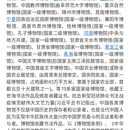
物馆、中国教师博物馆(曲阜师范大学博物馆)、重庆自然
博物馆(国家一级博物馆)、随州市博物馆、莒南博物馆、
宁夏
回族自治区固原博物馆(国家一级博物馆)、襄阳市博
物馆、酒泉市肃州博物馆、桂林博物馆(国家一级博物
馆)、孔子博物馆(国家二级博物馆)、
河南
博物院(中央与
地方共建，国家一级博物馆)、甘肃省天水市博物馆(国家
一级博物馆)、甘肃省博物馆(国家一级博物馆)、
黑龙江
省
博物馆(国家一级博物馆)、
青海
省博物馆(国家一级博物
馆)、中国文字博物馆(前国家主席江泽民题馆名，国家级
博物馆，中国首座文字博物馆)、中国农业博物馆(或称全
国农业展览馆，由周恩来总理审定，国务院批准，国家一
级博物馆，占地面积43万平方米，隶属于国家农业部，首
都北京十大建筑之一)。等70多家国家级博物馆，收藏王
世海书法作品及颁发收藏证书。抗击新型冠状肺炎书法战
疫情贡献伟大文艺力量(习近平总书记指出，中国各类博
物馆不仅是中国历史的保存者和记录者，也是当代中国人
民为实现中华民族伟大复兴的中国梦而奋斗的见证者和参
与者。博物馆收藏书法作品，以《博物馆条例》、《中华