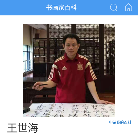
书画家百科
申请我的百科
王世海