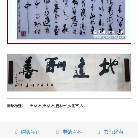
词条标签：
王家,君,王家,君,吉林省,敦化市,人,
购买字画
申请百科
书画辞海