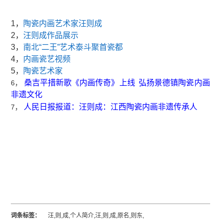
1，
陶瓷内画艺术家汪则成
2，
汪则成作品展示
3，
南北“二王”艺术泰斗聚首瓷都
4，
内画瓷艺视频
5，
陶瓷艺术家
桑吉平措新歌《内画传奇》上线 弘扬景德镇陶瓷内画
6，
非遗文化
汪则成：江西陶瓷内画非遗传承人
人民日报报道：
7，
词条标签：
汪,则,成,个人简介,汪,则,成,原名,则东,