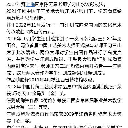
2017年拜
上海
画家陈无忌老师学习山水泼彩技法，
2021年拜中国工艺美术大师汪明老师门下，学习陶瓷绘
画意境构思与创新。
并于2022年11月发行了一首汪则成陶瓷内画的文化艺术
传承歌曲《内画传奇》。
2016年10月学生汪则成策划了一次《南北俩王》37年见
面会，两位首届中国工艺美术大师王锡良与老师王习三出
席了此次活动，两位大师对学生内画作品进行了高度点
评，并且为学生汪则成题词，王锡良大师题“汪则成陶瓷
内画别有洞天”，老师王习三题“陶瓷内画开拓者——汪则
成”，最后两人合作为学生汪则成题词,“业精则成”。
作品薄胎杯2011年4月被江西省博物馆收藏。
2013年中国传统工艺美术精品展中“陶瓷内画溪山烟云” 荣
获“巧夺天工”金马奖（金）奖。
汪则成陶瓷作品《荷趣》荣获江西省第四届职业美术教学
成果大赛（二）等奖，
汪则成墨彩瓷板画作品荣获2009年江西省陶瓷艺术大奖
赛（金）奖。
陶瓷墨彩壶（牧归图）在2021年度“陶瓷茶具最高荣誉奖”