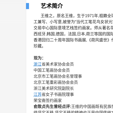
艺术简介
王维之，原名
王维，生于1971年,祖籍
工兼写、小写意,被誉为“当代工笔花鸟女状
交易中心国际意境艺栈签约画家。师从著名花
西班牙,韩国,德国，法国,日本,荷兰等国的
香港回归二十周年国际书画展,《荷风盛世》
珍藏。
现为：
浙江
省美术家协会会员
中国工笔画协会会员
北京市工笔画协会名誉理事
北京工笔重彩画协会会员
浙江美术研究院副院长
江苏
省女子书画院理事
荣宝斋签约画家
俞致贞先生曾经点评:
王维的中国画既有民族
终坚定不移,坚定不移的精神也正是中国传统