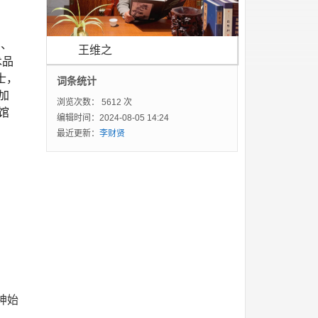
笔、
王维之
术品
士，
词条统计
加
浏览次数：
5612 次
馆
编辑时间：2024-08-05 14:24
最近更新：
李财贤
神始