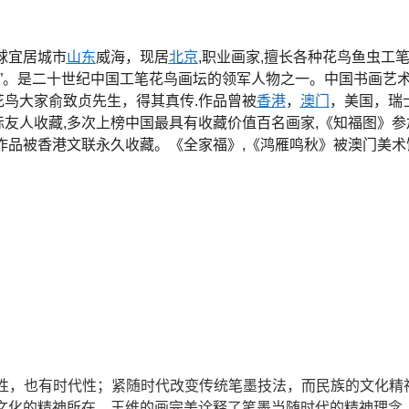
全球宜居城市
山东
威海，现居
北京
,职业画家,擅长各种花鸟鱼虫工
元”。是二十世纪中国工笔花鸟画坛的领军人物之一。中国书画艺
鸟大家俞致贞先生，得其真传.作品曾被
香港
，
澳门
，美国，瑞
国际友人收藏,多次上榜中国最具有收藏价值百名画家,《知福图》参
作品被香港文联永久收藏。《全家福》,《鸿雁鸣秋》被澳门美术
性，也有时代性；紧随时代改变传统笔墨技法，而民族的文化精
文化的精神所在，王维的画完美诠释了笔墨当随时代的精神理念.