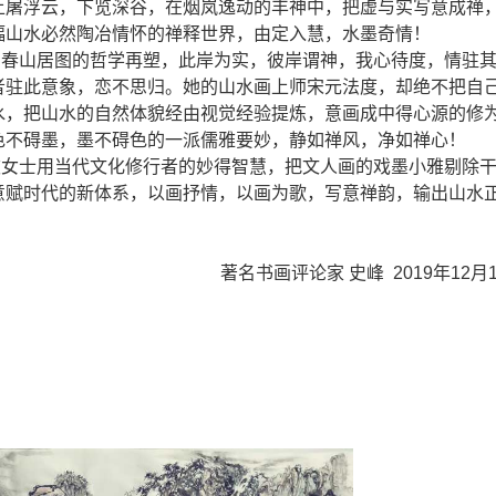
上屠浮云，下览深谷，在烟岚逸动的丰神中，把虚与实写意成禅
幅山水必然陶冶情怀的禅释世界，由定入慧，水墨奇情！
春山居图的哲学再塑，此岸为实，彼岸谓神，我心待度，情驻
者驻此意象，恋不思归。她的山水画上师宋元法度，却绝不把自
水，把山水的自然体貌经由视觉经验提炼，意画成中得心源的修
色不碍墨，墨不碍色的一派儒雅要妙，静如禅风，净如禅心！
女士用当代文化修行者的妙得智慧，把文人画的戏墨小雅剔除
意赋时代的新体系，以画抒情，以画为歌，写意禅韵，输出山水
著名书画评论家 史峰 2019年12月