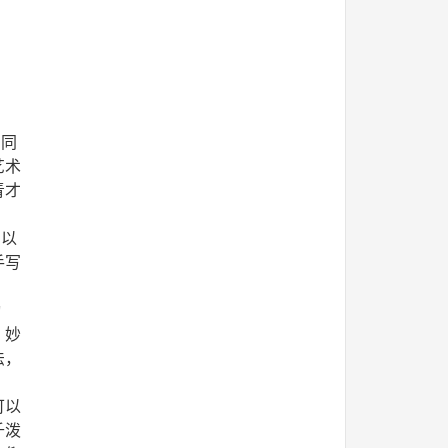
同
艺术
青才
以
手写
动
，妙
法，
可以
千泼