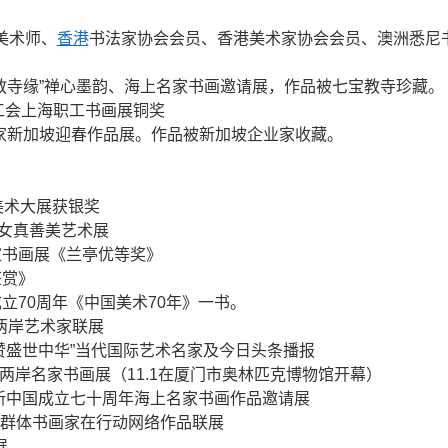
美术师、
香港
书法家协会会员、香港美术家协会会员、澳洲悉尼
七宝教寺缘”禅心墨韵、海上名家书画邀请展，作品被七宝教寺珍藏。
总工会上海职工书
画展铜奖
艺术家新加坡迎春作品展。作品被新加坡企业家收藏。
化美术大展获银奖
妇女真善美艺术展
名家书画展《兰亭优等奖》
鉴赏》
成立70周年《中国美术70年》一书。
两岸艺术家联展
墨礼赞盛世中华”当代国际艺术名家及今日头条播报
亭海峡两岸名家书画展（11.1在厦门市奥林匹克博物馆开幕）
-庆祝新中国成立七十周年海上名家书画作品邀请展
新文艺群体书画家在行动网络作品联展
展