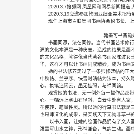
2020.3.7搜狐网 凤凰网和网易新闻报
2020.3.19应邀参加韩国亚细亚美术招待
现任上海市百联集团书画协会秘书长、
翰墨可书晋韵
书画同源，法在同修。当代书画艺术修行出
源的文化本源是一种伤害。造成的结果是画
的文化品格，就得像当代著名书画家陈波女
华，这样才可以让书画同成精妙，成为书画
她的书法修养走过了一条师修碑帖的正大路
中秋帖、兰亭序、快雪时晴帖为法本，持久
心，执笔追闲云，墨无挂碍，与禅同韵。
观赏她的书法，无一例外每一幅作品都带
心。一幅远上寒山石径斜，白云生处有人家
在使转，笔墨性灵。所以她的行草书法就是
也是师造化的成果，是实践天下无物非草书
以书入画，让她的绘画作品拥有了文人画
泼墨写山水之神，形神兼备，气韵生动。画