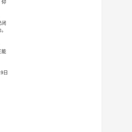
，仰
其
己闭
为。
干
正能
19日