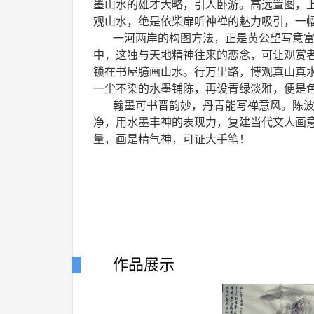
墨山水的雄才大略，引人卧游。高远置图，
观山水，绝是依柴扉听神禅的魅力吸引，一
一河两岸的构图方法，正是黄公望写意富
中，这独与天地精神往来的恋念，可让观赏
锁在书屋臆画山水。行万里路，博观真山真
一尘不染的水墨铺陈，再设青绿淡雅，便是
翰墨可书晋韵妙，丹青能写禅意风。陈波
净，用水墨丰神的表现力，复建当代文人画
量，画是精气神，可证大手笔！
作品展示