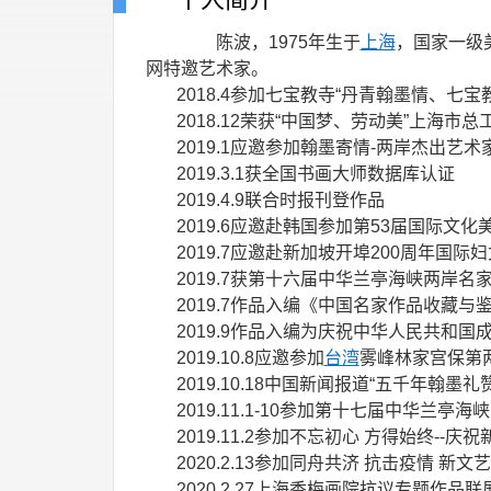
陈波，1975年生于
上海
，国家一级
网特邀艺术家。
2018.4参加七宝教寺“丹青翰墨情、
2018.12荣获“中国梦、劳动美”上海市
2019.1应邀参加翰墨寄情-两岸杰出
2019.3.1获全国书画大师数据库认证
2019.4.9联合时报刊登作品
2019.6应邀赴韩国参加第53届国际文
2019.7应邀赴新加坡开埠200周年国际
2019.7获第十六届中华兰亭海峡两岸
2019.7作品入编《中国名家作品收藏与
2019.9作品入编为庆祝中华人民共和国
2019.10.8应邀参加
台湾
雾峰林家宫保第
2019.10.18中国新闻报道“五千年翰
2019.11.1-10参加第十七届中华兰
2019.11.2参加不忘初心 方得始终-
2020.2.13参加同舟共济 抗击疫情 
2020.2.27上海香梅画院抗议专题作品联