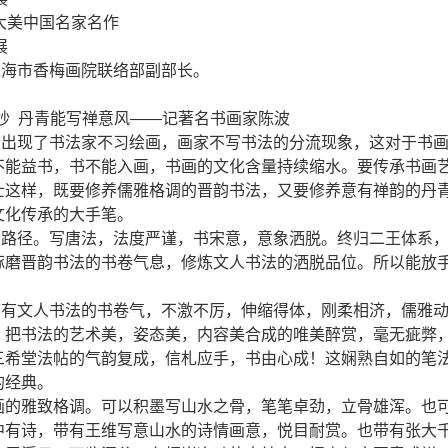
道 大美中国名家名作
展
上海市香梅画院联络部副部长。
妙 丹青能写禅意风——记著名书画家陈波
现了书法家不习绘画，画家不写书法的分流现象，这对于书画
不能益书，书不能入画，书画的文化含量持续缩水。要传承书画
士这样，既要修养儒雅格调的晋韵书法，又要修养意有禅韵的丹
文化传承的大手笔。
径。写唐法，法度严谨，书宋意，意象洒脱。终归二王体系，
琢磨晋韵书法的书卷气息，修炼文人书法的洒脱品位。所以能放
有文人书法的书卷气，不激不厉，伸缩得体，刚柔相济，儒雅
，把书法的艺术美，姿态美，内容美合成的唯美醉赏，毫无疵弊
三希堂法帖的气韵复成，信札应手，书由心成！这娴熟自如的笔
的经典。
的雅致格调。可以积墨写山水之骨，笔笔卓劲，立骨雄浑。也
中有诗，带有王维写意山水的诗情画意，悦目耐赏。也带有张大