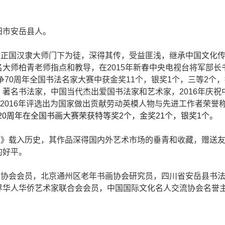
阳市安岳县人。
吴正国汉隶大师门下为徒，深得其传，受益匪浅，继承中国文化
大师柏青老师指点和教导，在2015年新春中央电视台将军部长
争70周年全国书法名家大赛中获金奖11个，银奖1个，三等2个，
著名书法家，中国当代杰出爱国书法家和艺术家，2016年庆祝
，2016年评选出为国家做出贡献劳动英模人物与先进工作者荣誉
20周年在全国书画大赛荣获特等奖2个，金奖21个，银奖1个。
集》载入历史，其作品深得国内外艺术市场的垂青和收藏，赠送
的好平。
画协会会员，北京通州区老年书画协会研究员，四川省安岳县书
界华人华侨艺术家联合会会员，中国国际文化名人交流协会名誉