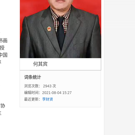
传
书画
授
中国
称
何其宾
词条统计
友
浏览次数：
2943 次
编辑时间：2021-08-04 15:27
最近更新：
李财贤
法协
主