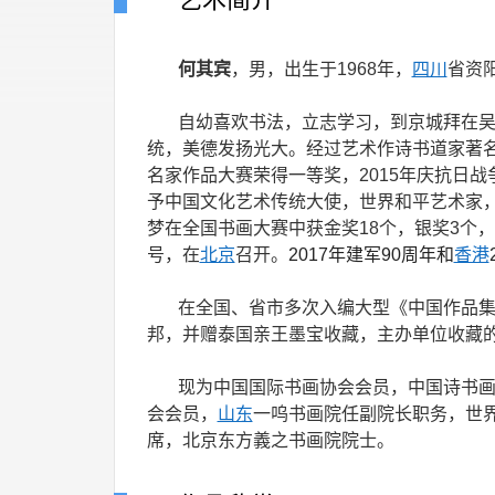
何其宾
，男，出生于1968年，
四川
省资
自幼喜欢书法，立志学习，到京城拜在
统，美德发扬光大。经过艺术作诗书道家著名
名家作品大赛荣得一等奖，2015年庆抗日战
予中国文化艺术传统大使，世界和平艺术家，
梦在全国书画大赛中获金奖18个，银奖3个
号，在
北京
召开。
2017年建军90周年和
香港
在全国、省市多次入编大型《中国作品
邦，并赠泰国亲王墨宝收藏，主办单位收藏
现为中国国际书画协会会员，中国诗书
会会员，
山东
一呜书画院任副院长职务，世
席，北京东方義之书画院院士。