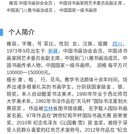
雍容,中国书画协会会员 ， 中国诗书画家网艺术委员会副主席 ，
中国吴门八雅书画派成员 ， 中国国家一级书画师
个人简介
雍容，字雅，号 菲比，性别 女，汉族，祖籍
四川
，
1973年9月出生于
新疆
，中国书画协会会员，中国诗书
画家网艺术委员会副主席，中国吴门八雅书画派成员，中
国书画传承人物，中国国家一级书画师， 润格 每平方尺
100000一150000
元。
檀长 隶 、楷 、 行、花鸟。教学书法颜体十余年时间，培
养出诸多根基扎实的书画学生，分别获国家级金 、银、
铜奖。本人自幼酷爱书法美术，1990年毕业于西北师范
大学美术系，1992年书法作品在”天马杯 ”国际书法篆刻大
赛获奖 ， 作品被
吉林
省图书馆收藏， 名字载入国际书画
家名册。97年作品在”跨世纪和平杯国际书画大赛 获荣誉
奖，2010年 纪念毛泽东《沁园春.雪》获 金奖，被授于深
受人民群众喜爱的红色艺术家称号。2012年作品在 ”纪念