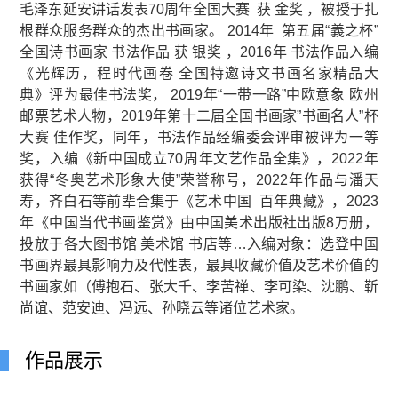
毛泽东延安讲话发表70周年全国大赛 获 金奖 ，被授于扎
根群众服务群众的杰出书画家。 2014年 第五届“義之杯”
全国诗书画家 书法作品 获 银奖 ，2016年 书法作品入编
《光辉历，程时代画卷 全国特邀诗文书画名家精品大
典》评为最佳书法奖， 2019年“一带一路”中欧意象 欧州
邮票艺术人物，2019年第十二届全国书画家”书画名人”杯
大赛 佳作奖，同年，书法作品经编委会评审被评为一等
奖，入编《新中国成立70周年文艺作品全集》，2022年
获得“
冬奥艺术形象大使
”荣誉称号，
2022年作品与潘天
寿，齐白石等前辈合集于《艺术中国 百年典藏》，2023
年《中国当代书画鉴赏》由中国美术出版社出版8万册，
投放于各大图书馆 美术馆 书店等…入编对象：选登中国
书画界最具影响力及代性表，最具收藏价值及艺术价值的
书画家如（傅抱石、张大千、李苦禅、李可染、沈鹏、靳
尚谊、范安迪、冯远、孙晓云等诸位艺术家。
作品展示