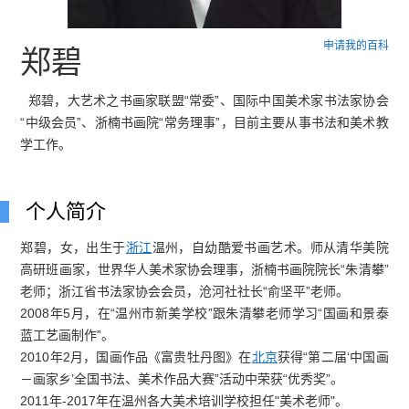
申请我的百科
郑碧
郑碧，大艺术之书画家联盟“常委”、国际中国美术家书法家协会
“中级会员”、浙楠书画院“常务理事”，目前主要从事书法和美术教
学工作。
个人简介
郑碧，女，出生于
浙江
温州，自幼酷爱书画艺术。师从清华美院
高研班画家，世界华人美术家协会理事，浙楠书画院院长“朱清攀”
老师；浙江省书法家协会会员，沧河社社长“俞坚平”老师。
2008年5月，在“温州市新美学校”跟朱清攀老师学习“国画和景泰
蓝工艺画制作”。
2010年2月，国画作品《富贵牡丹图》在
北京
获得“第二届‘中国画
－画家乡’全国书法、美术作品大赛”活动中荣获“优秀奖”。
2011年-2017年在温州各大美术培训学校担任"美术老师"。